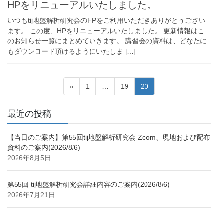
HPをリニューアルいたしました。
いつもtij地盤解析研究会のHPをご利用いただきありがとうござい
ます。 この度、HPをリニューアルいたしました。 更新情報はこ
のお知らせ一覧にまとめていきます。 講習会の資料は、どなたに
もダウンロード頂けるようにいたしま […]
投
固
固
固
«
1
…
19
20
稿
定
定
定
ペ
ペ
ペ
の
最近の投稿
ー
ー
ー
ペ
ジ
ジ
ジ
【当日のご案内】第55回tij地盤解析研究会 Zoom、現地および配布
ー
資料のご案内(2026/8/6)
ジ
2026年8月5日
送
り
第55回 tij地盤解析研究会詳細内容のご案内(2026/8/6)
2026年7月21日