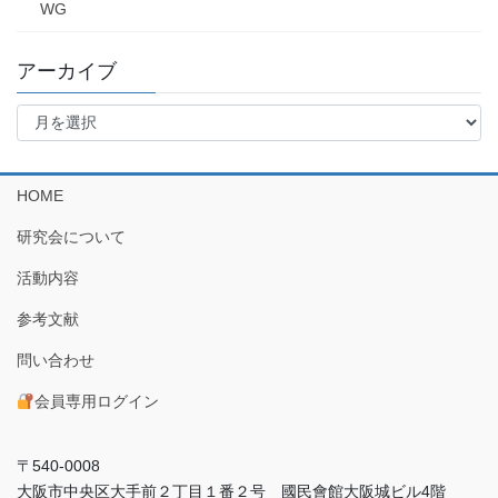
WG
アーカイブ
ア
ー
カ
イ
HOME
ブ
研究会について
活動内容
参考文献
問い合わせ
会員専用ログイン
〒540-0008
大阪市中央区大手前２丁目１番２号 國民會館大阪城ビル4階