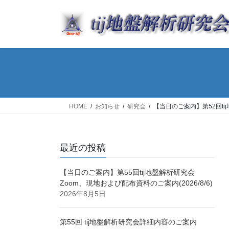
コ
ナ
ン
ビ
テ
ゲ
ン
ー
ツ
シ
へ
ョ
ス
ン
キ
に
ッ
移
HOME
お知らせ
研究会
【当日のご案内】第52回tij
プ
動
最近の投稿
【当日のご案内】第55回tij地盤解析研究会
Zoom、現地および配布資料のご案内(2026/8/6)
2026年8月5日
第55回 tij地盤解析研究会詳細内容のご案内