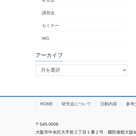
研究会
講習会
セミナー
WG
アーカイブ
ア
ー
カ
イ
ブ
HOME
研究会について
活動内容
参考
〒540-0008
大阪市中央区大手前２丁目１番２号 國民會館大阪城