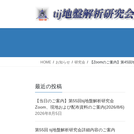
コ
ナ
ン
ビ
テ
ゲ
ン
ー
ツ
シ
へ
ョ
ス
ン
キ
に
ッ
移
HOME
お知らせ
研究会
【Zoomのご案内】第45回地
プ
動
最近の投稿
【当日のご案内】第55回tij地盤解析研究会
Zoom、現地および配布資料のご案内(2026/8/6)
2026年8月5日
第55回 tij地盤解析研究会詳細内容のご案内