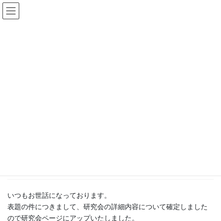
コ
ナ
ン
ビ
テ
ゲ
ン
ー
研究会
ツ
シ
へ
ョ
ス
ン
HOME
お知らせ
研究会
キ
に
第42回 tij地盤解析研究会詳細内容のご案内(2022/12/6)
ッ
移
プ
動
2022年11月24日
/ 最終更新日時 :
2022年11月24日
tij地盤解析研究会事務
局
研究会
第42回 tij地盤解析研究会詳細内容
のご案内(2022/12/6)
いつもお世話になっております。
表題の件につきまして、研究会の詳細内容について確定しました
ので研究会ページにアップいたしました。