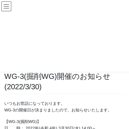
コ
ナ
ン
ビ
テ
ゲ
ン
ー
WG
ツ
シ
へ
ョ
ス
ン
HOME
お知らせ
WG
WG-3(掘削WG)開催のお知らせ(2022/3/30)
キ
に
ッ
移
プ
動
2022年3月15日
/ 最終更新日時 :
2022年4月25日
tij地盤解析研究会事務局
WG
WG-3(掘削WG)開催のお知らせ
(2022/3/30)
いつもお世話になっております。
WG-3の開催日が決まりましたので、お知らせいたします。
【WG-3(掘削WG)】
日 時： 2022年(令和 4年) 3月30日(水) 14:00～