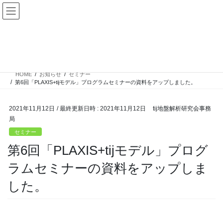
コ
ナ
ン
ビ
テ
ゲ
ン
ー
セミナー
ツ
シ
へ
ョ
ス
ン
HOME
お知らせ
セミナー
キ
に
第6回「PLAXIS+tijモデル」プログラムセミナーの資料をアップしました。
ッ
移
プ
動
2021年11月12日
/ 最終更新日時 :
2021年11月12日
tij地盤解析研究会事務
局
セミナー
第6回「PLAXIS+tijモデル」プログ
ラムセミナーの資料をアップしま
した。